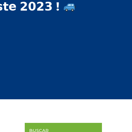
𝘀𝘁𝗲 𝟮𝟬𝟮𝟯 !
BUSCAR