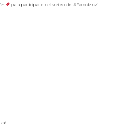
pón
para participar en el sorteo del #FarcoMovil
za!