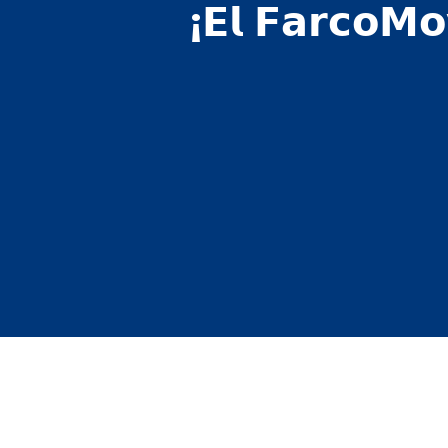
¡𝗘𝗹 𝗙𝗮𝗿𝗰𝗼𝗠𝗼