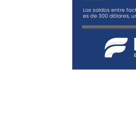
TOP 10 en GPTW
"Hemos sido reconocidos por Great