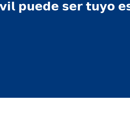
𝘃𝗶𝗹 𝗽𝘂𝗲𝗱𝗲 𝘀𝗲𝗿 𝘁𝘂𝘆𝗼 𝗲