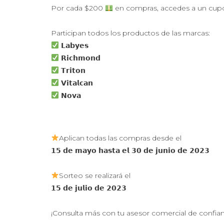
Por cada $200
en compras, accedes a un cu
⠀
Participan todos los productos de las marcas:
𝗟𝗮𝗯𝘆𝗲𝘀
𝗥𝗶𝗰𝗵𝗺𝗼𝗻𝗱
𝗧𝗿𝗶𝘁𝗼𝗻
𝗩𝗶𝘁𝗮𝗹𝗰𝗮𝗻
𝗡𝗼𝘃𝗮
⠀
Aplican todas las compras desde el
𝟭𝟱 𝗱𝗲 𝗺𝗮𝘆𝗼 𝗵𝗮𝘀𝘁𝗮 𝗲𝗹 𝟯𝟬 𝗱𝗲 𝗷𝘂𝗻𝗶𝗼 𝗱𝗲 𝟮𝟬𝟮𝟯
⠀
Sorteo se realizará el
𝟭𝟱 𝗱𝗲 𝗷𝘂𝗹𝗶𝗼 𝗱𝗲 𝟮𝟬𝟮𝟯
⠀
¡Consulta más con tu asesor comercial de confian