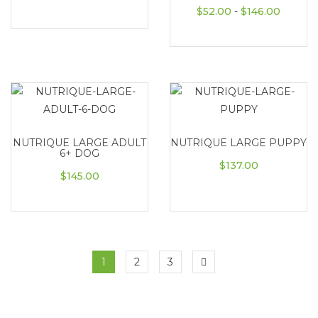
Rango d
$
52.00
-
$
146.00
NUTRIQUE LARGE ADULT
NUTRIQUE LARGE PUPPY
6+ DOG
$
137.00
$
145.00
1
2
3