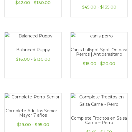
Rango de precios: desde $42.00 hasta 
$
42.00
-
$
130.00
Rango d
$
45.00
-
$
135.00
Balanced Puppy
Canis Fullspot Spot-On para
Perros | Antiparasitario
Rango de precios: desde $16.00 hasta 
$
16.00
-
$
130.00
Rango d
$
15.00
-
$
20.00
Complete Adultos Senior –
Mayor 7 años
Complete Trocitos en Salsa
Carne – Perro
Rango de precios: desde $19.00 hasta $
$
19.00
-
$
95.00
Rango de 