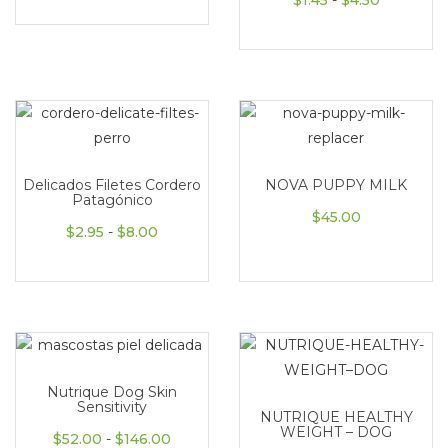
$
1.45
-
$
4.50
Delicados Filetes Cordero
NOVA PUPPY MILK
Patagónico
$
45.00
Rango de precios: desde $2.95 hasta $8.
$
2.95
-
$
8.00
Nutrique Dog Skin
Sensitivity
NUTRIQUE HEALTHY
WEIGHT – DOG
Rango de precios: desde $52.00 hasta 
$
52.00
-
$
146.00