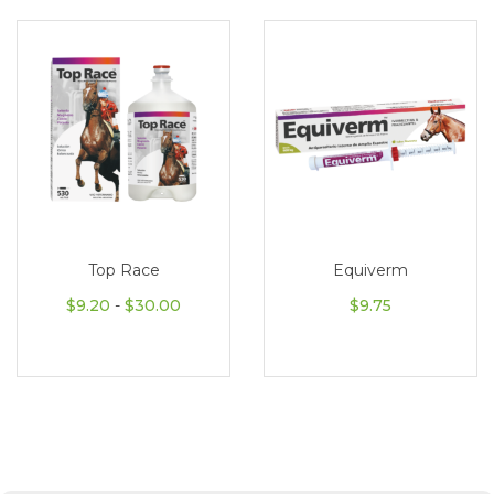
Top Race
Equiverm
Rango de precios: desde $9.20 hasta $3
$
9.20
-
$
30.00
$
9.75