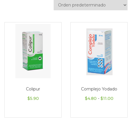
Colipur
Complejo Yodado
Rango de
$
5.90
$
4.80
-
$
11.00