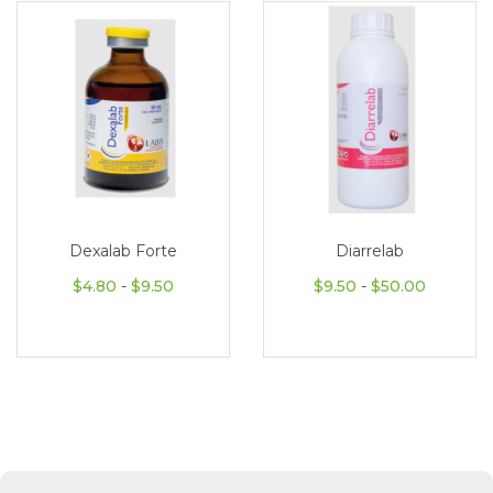
Dexalab Forte
Diarrelab
Rango de precios: desde $4.80 hasta $9.
Rango de
$
4.80
-
$
9.50
$
9.50
-
$
50.00