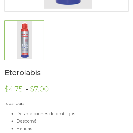
Eterolabis
Rango de precios: desde
$
4.75
-
$
7.00
Ideal para:
Desinfecciones de ombligos
Descorné
Heridas