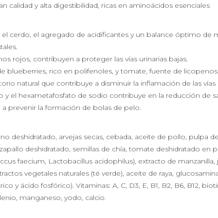
 calidad y alta digestibilidad, ricas en aminoácidos esenciales
 y el cerdo, el agregado de acidificantes y un balance óptimo de 
tales.
nos rojos, contribuyen a proteger las vías urinarias bajas.
 blueberries, rico en polifenoles, y tomate, fuente de licopenos, 
rio natural que contribuye a disminuir la inflamación de las vías u
to y el hexametafosfato de sodio contribuye en la reducción de sa
n a prevenir la formación de bolas de pelo.
ino deshidratado, arvejas secas, cebada, aceite de pollo, pulpa 
apallo deshidratado, semillas de chía, tomate deshidratado en polv
us faecium, Lactobacillus acidophilus), extracto de manzanilla, 
tractos vegetales naturales (té verde), aceite de raya, glucosamina
o y ácido fosfórico). Vitaminas: A, C, D3, E, B1, B2, B6, B12, bioti
selenio, manganeso, yodo, calcio.