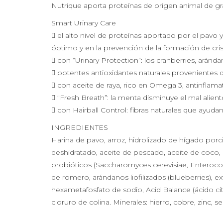
Nutrique aporta proteínas de origen animal de gran
Smart Urinary Care
 el alto nivel de proteínas aportado por el pavo
óptimo y en la prevención de la formación de cris
 con “Urinary Protection”: los cranberries, aránda
 potentes antioxidantes naturales provenientes de
 con aceite de raya, rico en Omega 3, antinflamato
 “Fresh Breath”: la menta disminuye el mal alien
 con Hairball Control: fibras naturales que ayuda
INGREDIENTES
Harina de pavo, arroz, hidrolizado de hígado porc
deshidratado, aceite de pescado, aceite de coco, z
probióticos (Saccharomyces cerevisiae, Enterococc
de romero, arándanos liofilizados (blueberries), ex
hexametafosfato de sodio, Acid Balance (ácido cítric
cloruro de colina. Minerales: hierro, cobre, zinc, 