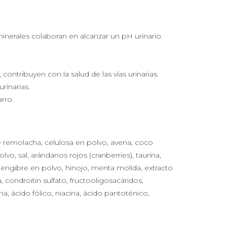
minerales colaboran en alcanzar un pH urinario
contribuyen con la salud de las vías urinarias.
rinarias.
rro.
de remolacha, celulosa en polvo, avena, coco
o, sal, arándanos rojos (cranberries), taurina,
jengibre en polvo, hinojo, menta molida, extracto
, condroitin sulfato, fructooligosacáridos,
na, ácido fólico, niacina, ácido pantoténico,