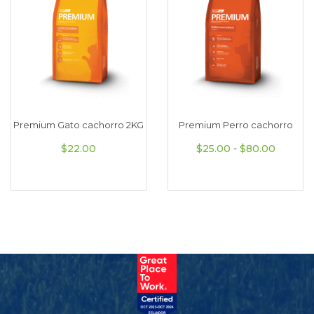
Premium Gato cachorro 2KG
Premium Perro cachorro
Rango d
$
22.00
$
25.00
-
$
80.00