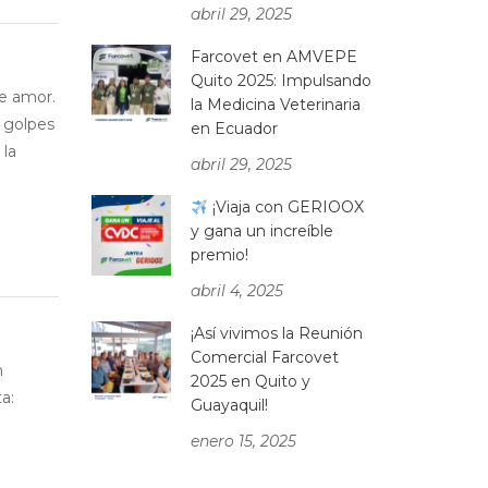
abril 29, 2025
Farcovet en AMVEPE
Quito 2025: Impulsando
de amor.
la Medicina Veterinaria
 golpes
en Ecuador
 la
abril 29, 2025
¡Viaja con GERIOOX
y gana un increíble
premio!
abril 4, 2025
¡Así vivimos la Reunión
Comercial Farcovet
n
2025 en Quito y
a:
Guayaquil!
enero 15, 2025