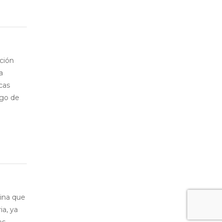
ión
a
cas
ego de
ina que
ia, ya