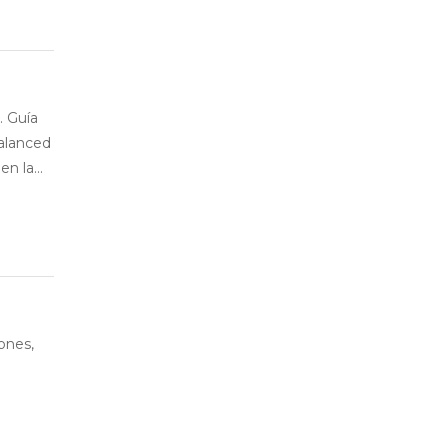
. Guía
Balanced
n la...
ones,