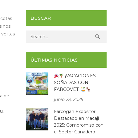
BUSCAR
scotas
s nos
velitas
Search for:
ÚLTIMAS NOTICIAS
¡VACACIONES
SOÑADAS CON
FARCOVET!
ía de
junio 23, 2025
...
Farcogan Expositor
Destacado en Macají
2025: Compromiso con
el Sector Ganadero