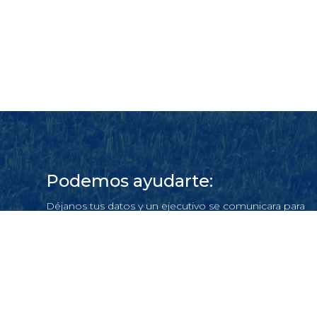
Podemos ayudarte:
Déjanos tus datos y un ejecutivo se comunicara para
atender tu requerimiento
Escríbenos