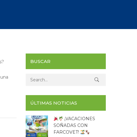
BUSCAR
s?
 una
Search for:
ÚLTIMAS NOTICIAS
¡VACACIONES
SOÑADAS CON
FARCOVET!