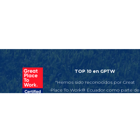
TOP 10 en GPTW
"Hemos sido reconocidos por Great
Place To Work® Ecuador como parte de
la lista de Los Mejores Lugares Para
Trabajar™