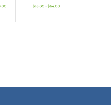
0 hasta $11.50
Rango de precios: desde $40.00 hasta $80.00
Rango de precios: desde $16
0.00
$
16.00
-
$
64.00
Podemos ayudarte: