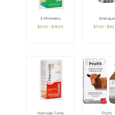
6 Minerales
Arranque
Rango de precios: desde $9.
$
9.00
-
$
18.00
$
7.00
-
$
90
Hierrolab Forte
Profit