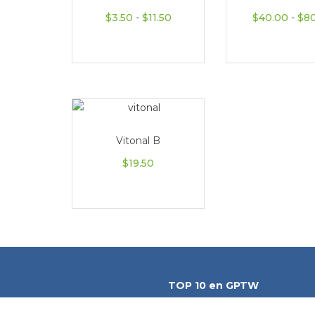
Rango de precios: desde $3.5
$
3.50
-
$
11.50
$
40.00
-
$
8
Vitonal B
$
19.50
TOP 10 en GPTW
"Hemos sido reconocidos por Great