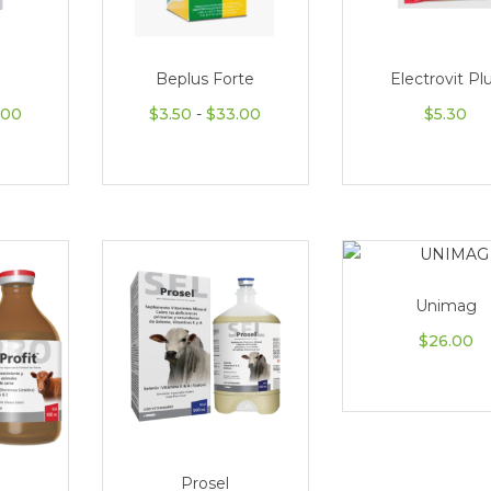
Beplus Forte
Electrovit Pl
00 hasta $18.00
Rango de precios: desde $7.00 hasta $90.00
Rango de precios: desde $3.5
.00
$
3.50
-
$
33.00
$
5.30
Unimag
$
26.00
Prosel