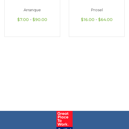
Arranque
Prosel
Rango de precios: desde $7.00 hasta $9
Rango d
$
7.00
-
$
90.00
$
16.00
-
$
64.00