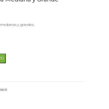
go de precios: desde $5.50 hasta $82.
 medianas y grandes.
a y Grande cantidad
TO
sivo