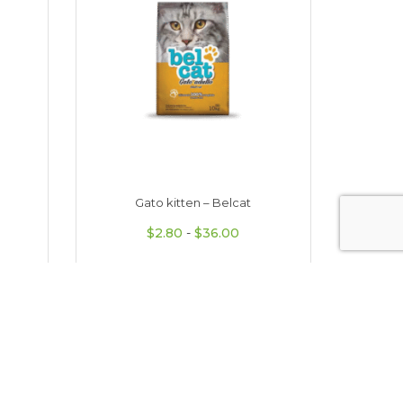
Gato kitten – Belcat
Prem
o de precios: desde $3.75 hasta $6.80
Rango de precios: desde 
$
2.80
-
$
36.00