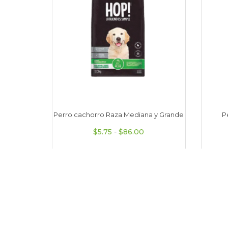
Perro cachorro Raza Mediana y Grande
P
Rango de precios: desd
$
5.75
-
$
86.00