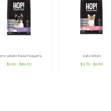
erro adulto Raza Pequeña
Gato kitten
e $5.75 hasta $86.00
Rango de precios: desde $5.50 hasta $84.00
Rang
$
5.50
-
$
84.00
$
3.75
-
$
6.80