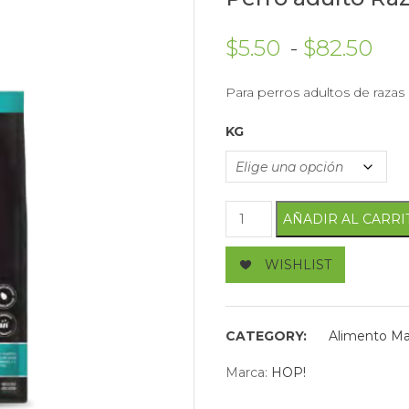
Ran
$
5.50
-
$
82.50
Para perros adultos de razas
KG
Perro adulto Raza Median
AÑADIR AL CARRI
WISHLIST
CATEGORY:
Alimento Ma
Marca:
HOP!