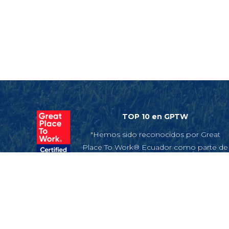
TOP 10 en GPTW
"Hemos sido reconocidos por Great
Place To Work® Ecuador como parte de
la lista de Los Mejores Lugares Para
Trabajar™