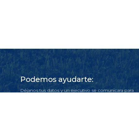
Podemos ayudarte:
Déjanos tus datos y un ejecutivo se comunicara para
atender tu requerimiento
Escríbenos